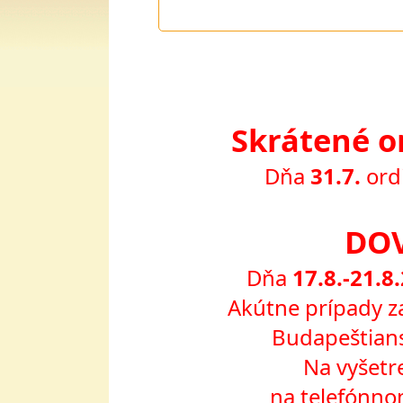
Skrátené o
Dňa
31.7.
ord
DO
Dňa
17.8.-21.8
Akútne prípady z
Budapeštians
Na vyšetr
na telefónno